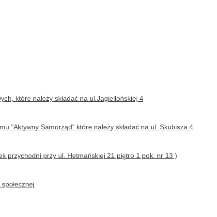
, które należy składać na ul.Jagiellońskiej 4
u "Aktywny Samorząd" które należy składać na ul. Skubisza 4
 przychodni przy ul. Hetmańskiej 21 piętro 1 pok. nr 13 )
 społecznej