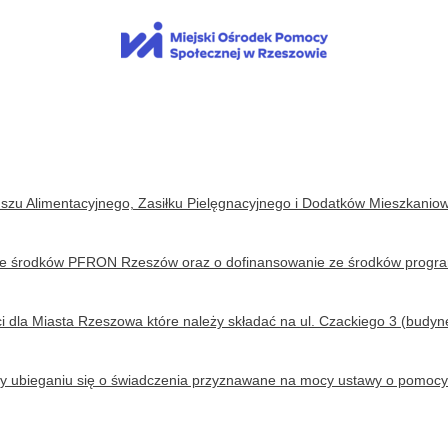
u Alimentacyjnego, Zasiłku Pielęgnacyjnego i Dodatków Mieszkaniowych
 ze środków PFRON Rzeszów oraz o dofinansowanie ze środków program
 dla Miasta Rzeszowa które należy składać na ul. Czackiego 3 (budynek
y ubieganiu się o świadczenia przyznawane na mocy ustawy o pomocy