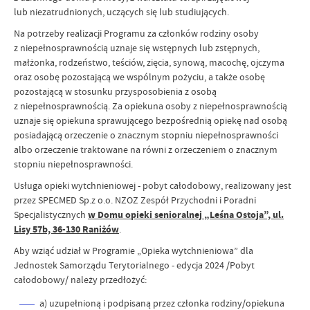
lub niezatrudnionych, uczących się lub studiujących.
Na potrzeby realizacji Programu za członków rodziny osoby
z niepełnosprawnością uznaje się wstępnych lub zstępnych,
małżonka, rodzeństwo, teściów, zięcia, synową, macochę, ojczyma
oraz osobę pozostającą we wspólnym pożyciu, a także osobę
pozostającą w stosunku przysposobienia z osobą
z niepełnosprawnością. Za opiekuna osoby z niepełnosprawnością
uznaje się opiekuna sprawującego bezpośrednią opiekę nad osobą
posiadającą orzeczenie o znacznym stopniu niepełnosprawności
albo orzeczenie traktowane na równi z orzeczeniem o znacznym
stopniu niepełnosprawności.
Usługa opieki wytchnieniowej - pobyt całodobowy, realizowany jest
przez SPECMED Sp.z o.o. NZOZ Zespół Przychodni i Poradni
Specjalistycznych
w Domu opieki senioralnej „Leśna Ostoja”, ul.
Lisy 57b, 36-130 Raniżów
.
Aby wziąć udział w Programie „Opieka wytchnieniowa” dla
Jednostek Samorządu Terytorialnego - edycja 2024 /Pobyt
całodobowy/ należy przedłożyć:
a) uzupełnioną i podpisaną przez członka rodziny/opiekuna