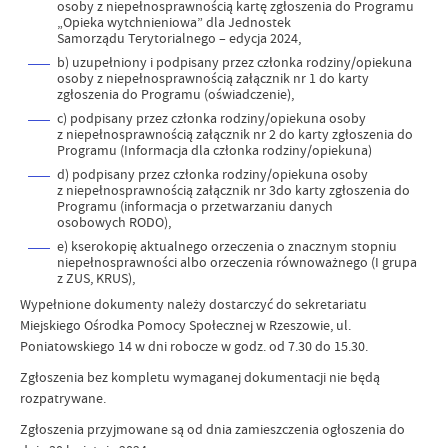
osoby z niepełnosprawnością kartę zgłoszenia do Programu
„Opieka wytchnieniowa” dla Jednostek
Samorządu Terytorialnego – edycja 2024,
b) uzupełniony i podpisany przez członka rodziny/opiekuna
osoby z niepełnosprawnością załącznik nr 1 do karty
zgłoszenia do Programu (oświadczenie),
c) podpisany przez członka rodziny/opiekuna osoby
z niepełnosprawnością załącznik nr 2 do karty zgłoszenia do
Programu (Informacja dla członka rodziny/opiekuna)
d) podpisany przez członka rodziny/opiekuna osoby
z niepełnosprawnością załącznik nr 3do karty zgłoszenia do
Programu (informacja o przetwarzaniu danych
osobowych RODO),
e) kserokopię aktualnego orzeczenia o znacznym stopniu
niepełnosprawności albo orzeczenia równoważnego (I grupa
z ZUS, KRUS),
Wypełnione dokumenty należy dostarczyć do sekretariatu
Miejskiego Ośrodka Pomocy Społecznej w Rzeszowie, ul.
Poniatowskiego 14 w dni robocze w godz. od 7.30 do 15.30.
Zgłoszenia bez kompletu wymaganej dokumentacji nie będą
rozpatrywane.
Zgłoszenia przyjmowane są od dnia zamieszczenia ogłoszenia do