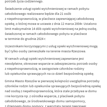
potrzeb życia codziennego.
Świadczenie usługi opieki wytchnieniowej w ramach pobytu
całodobowego realizowane będzie dla 21 osób
z niepełnosprawnością, w placówce zapewniającej całodobową
opiekę, o której mowa w ustawie z dnia 12 marca 2004r. Ustalono
limit maksymalnie 14 dób opieki wytchnieniowej na jedną osobę,
świadczonej w ramach całodobowego pobytu w placówce
w terminie do grudnia 2024 r.
Uczestnikami korzystającymi z usług opieki wytchnieniowej mogą
być tylko osoby zamieszkałe na terenie miasta Rzeszowa.
W ramach usługi opieki wytchnieniowej zapewniane jest
nieodpłatne, okresowe wsparcie w zabezpieczeniu potrzeb osoby
z niepełnosprawnością, w zastępstwie członków rodziny
lub opiekunów sprawujących na co dzień bezpośrednią opiekę.
Gmina Miasto Rzeszów w pierwszej kolejności uwzględnia potrzeby
członków rodzin lub opiekunów sprawujących bezpośrednią opiekę
nad osobą z niepełnosprawnością, która stale przebywa w domu
i nie korzysta np. z ośrodka wsparcia, z placówek pobytu
całodobowego, ze środowiskowego domu samopomocy,
z dziennego domu pomocy, z warsztatu terapii zajęciowej